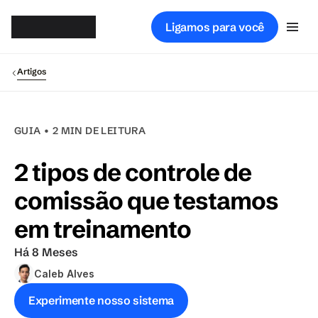
Gsof
t
Ligamos para você
Artigos
GUIA • 2 MIN DE LEITURA
2 tipos de controle de 
comissão que testamos 
em treinamento
Há 8 Meses
Caleb Alves
Experimente nosso sistema