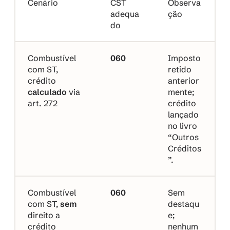
Cenário
CST 
Observa
adequa
ção
do
Combustível 
060
Imposto 
com ST, 
retido 
crédito 
anterior
calculado
 via 
mente; 
art. 272
crédito 
lançado 
no livro 
“Outros 
Créditos
”.
Combustível 
060
Sem 
com ST, 
sem
destaqu
direito a 
e; 
crédito 
nenhum 