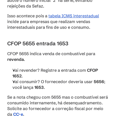
adote o número inicial "2" na série, evitando 
rejeições da Sefaz.
Isso acontece pois a 
tabela ICMS interestadual
incide para empresas que realizam vendas 
interestaduais para fins de uso e consumo.
CFOP 5655 entrada 1653
CFOP 5655 indica venda de combustível para 
revenda
.
Vai revender? Registre a entrada com 
CFOP 
1652
.
Vai consumir? O fornecedor deveria usar 
5656
; 
você lança 
1653
.
Se a nota chegou com 5655 mas o combustível será 
consumido internamente, há desenquadramento. 
Solicite ao fornecedor a correção fiscal por meio 
da 
CC-e
.