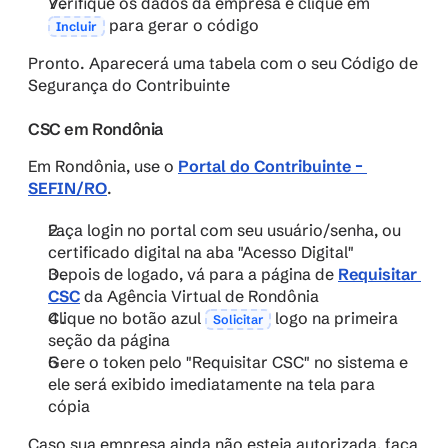
Verifique os dados da empresa e clique em 
 para gerar o código
Incluir
Pronto. Aparecerá uma tabela com o seu Código de 
Segurança do Contribuinte
CSC em Rondônia
Em Rondônia, use o 
Portal do Contribuinte – 
SEFIN/RO
.
Faça login no portal com seu usuário/senha, ou 
certificado digital na aba "Acesso Digital"
Depois de logado, vá para a página de 
Requisitar 
CSC
 da Agência Virtual de Rondônia 
Clique no botão azul 
 logo na primeira 
Solicitar
seção da página
Gere o token pelo "Requisitar CSC" no sistema e 
ele será exibido imediatamente na tela para 
cópia
Caso sua empresa ainda não esteja autorizada, faça 