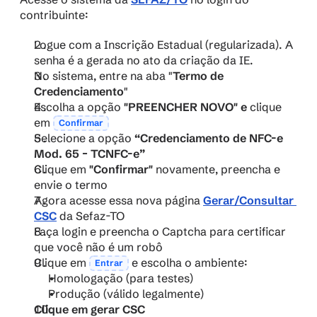
contribuinte:
Logue com a Inscrição Estadual (regularizada). A 
senha é a gerada no ato da criação da IE.
No sistema, entre na aba "
Termo de 
Credenciamento
"
Escolha a opção 
"PREENCHER NOVO" e
 clique 
em 
Confirmar
Selecione a opção 
“Credenciamento de NFC-e 
Mod. 65 – TCNFC-e”
Clique em 
"Confirmar"
 novamente, preencha e 
envie o termo
Agora acesse essa nova página 
Gerar/Consultar 
CSC
da Sefaz-TO
Faça login e preencha o Captcha para certificar 
que você não é um robô
Clique em 
 e escolha o ambiente:
Entrar
Homologação (para testes)
Produção (válido legalmente)
Clique em gerar CSC