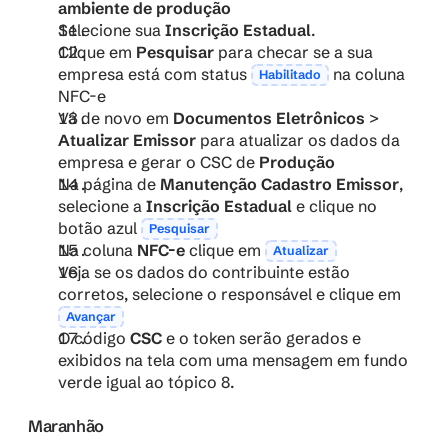
ambiente de produção
Selecione sua 
Inscrição Estadual
.
Clique em 
Pesquisar
 para checar se a sua 
empresa está com status 
 na coluna 
Habilitado
NFC-e
Vá de novo em 
Documentos Eletrônicos
 > 
Atualizar Emissor
 para atualizar os dados da 
empresa e gerar o CSC de 
Produção
Na página de 
Manutenção Cadastro Emissor
, 
selecione a 
Inscrição Estadual
 e clique no 
botão azul 
Pesquisar
Na coluna 
NFC-e
 clique em 
Atualizar
Veja se os dados do contribuinte estão 
corretos, selecione o responsável e clique em 
Avançar
O código 
CSC
 e o token serão gerados e 
exibidos na tela com uma mensagem em fundo 
verde igual ao tópico 8.
Maranhão