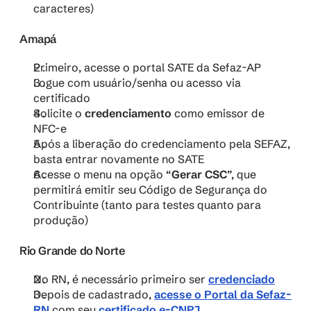
caracteres)
Amapá
Primeiro, acesse o portal SATE da Sefaz-AP
Logue com usuário/senha ou acesso via 
certificado
Solicite o 
credenciamento
 como emissor de 
NFC-e
Após a liberação do credenciamento pela SEFAZ, 
basta entrar novamente no SATE
Acesse o menu na opção “
Gerar CSC
”, que 
permitirá emitir seu Código de Segurança do 
Contribuinte (tanto para testes quanto para 
produção)
Rio Grande do Norte
No RN, é necessário primeiro ser 
credenciado
Depois de cadastrado, 
acesse o Portal da Sefaz-
RN
 com seu 
certificado e-CNPJ
. 