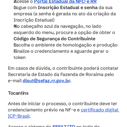
Acesse o 
Portal Estadual da NFC-e RR
Logue com 
Inscrição Estadual e senha
 da sua 
empresa (a senha é gerada no ato da criação da 
Inscrição Estadual)
​No cabeçalho azul da navegação, no lado 
esquerdo do menu, procure a opção de obter o 
Código de Segurança do Contribuinte
Escolha o ambiente de homologação e produção
Finalize o credenciamento e aguarde gerar o 
token
Em casos de dúvida, o contribuinte poderá contatar 
Secretaria de Estado da Fazenda de Roraima pelo 
e-mail 
disut@sefaz.rr.gov.br
.
Tocantins
Antes de iniciar o processo, o contribuinte deve ter 
credenciamento prévio na NF-e e 
certificado digital 
ICP-Brasil
. 
Acesse o sistema da 
SEFAZ/TO
 no login do 