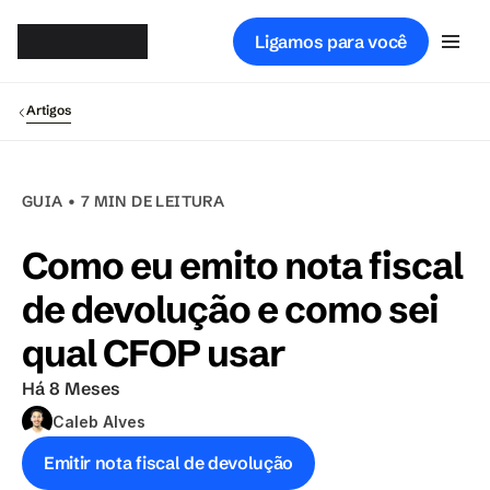
Gsof
t
Ligamos para você
Artigos
GUIA • 7 MIN DE LEITURA
Como eu emito nota fiscal 
de devolução e como sei 
qual CFOP usar
Há 8 Meses
Caleb Alves
Emitir nota fiscal de devolução