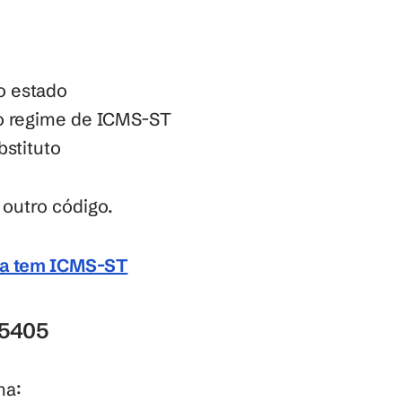
o estado
ao regime de ICMS-ST
bstituto
 outro código.
ia tem ICMS-ST
 5405
ma: