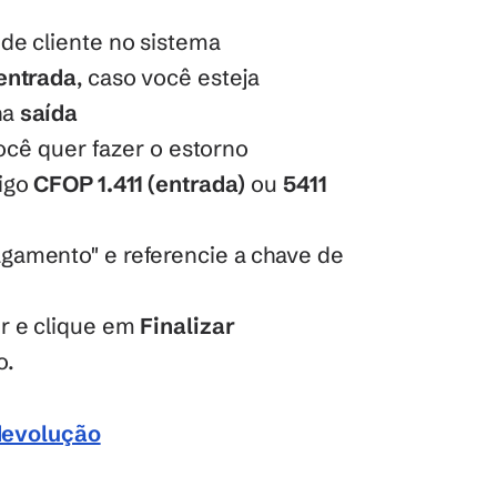
de cliente no sistema
entrada
, caso você esteja 
a 
saída
você quer fazer o estorno
igo 
CFOP 1.411 (entrada)
 ou 
5411 
amento" e referencie a chave de 
r e clique em 
Finalizar
o.
 devolução